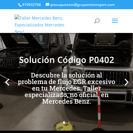
919932766
presupuestos@grupomotorsport.com
[/et_pb_slide]
[/et_pb_slide]
Solución Código P0402
Descubre la solución al
problema de flujo EGR excesivo
en tu Mercedes. Taller
especializado, no oficial, en
Mercedes Benz.