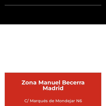
¿QUÉ UBICACIÓN ES
MEJOR PARA TI?
Zona Manuel Becerra
Madrid
C/ Marqués de Mondejar N6